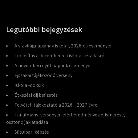
Legutóbbi bejegyzések
A víz világnapjának iskolai, 2026-os eseményei
Tudósítás a december 5.-i iskolai véradásról
A novemberi nyílt napunk eseményei
Éjszakai tájékozódó verseny
iskolai-doksik
Étkezési díj befizetés
Felvételi tájékoztató a 2026 – 2027 évre.
Tanulmányi versenyen elért eredmények elismerése,
ösztöndíjak átadása
Sütőipari képzés