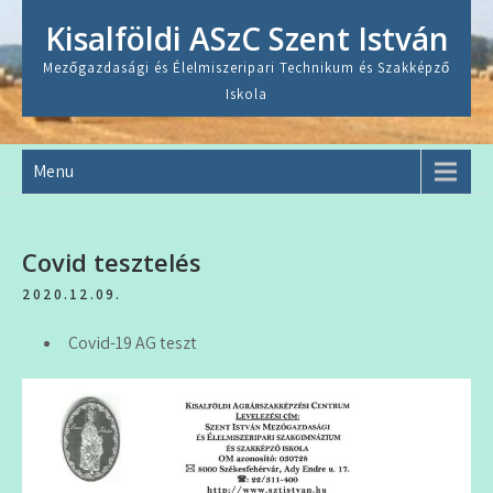
Skip
Kisalföldi ASzC Szent István
to
content
Mezőgazdasági és Élelmiszeripari Technikum és Szakképző
Iskola
Menu
Covid tesztelés
2020.12.09.
Covid-19 AG teszt