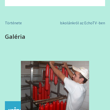
Bejegyzés
Története
Iskolánkról az EchoTV -ben
navigáció
Galéria