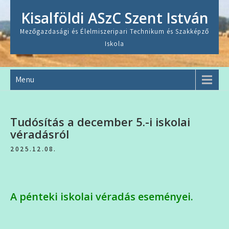
Skip
Kisalföldi ASzC Szent István
to
content
Mezőgazdasági és Élelmiszeripari Technikum és Szakképző
Iskola
Menu
Tudósítás a december 5.-i iskolai
véradásról
2025.12.08.
A pénteki iskolai véradás eseményei.