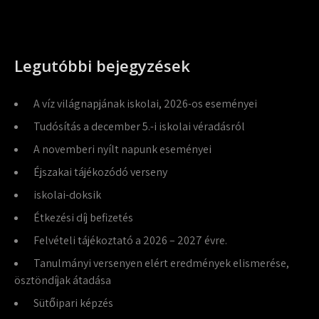
Legutóbbi bejegyzések
A víz világnapjának iskolai, 2026-os eseményei
Tudósítás a december 5.-i iskolai véradásról
A novemberi nyílt napunk eseményei
Éjszakai tájékozódó verseny
iskolai-doksik
Étkezési díj befizetés
Felvételi tájékoztató a 2026 – 2027 évre.
Tanulmányi versenyen elért eredmények elismerése,
ösztöndíjak átadása
Sütőipari képzés