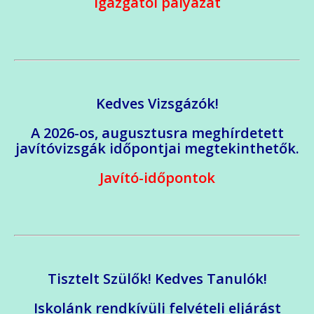
Igazgatói pályázat
Kedves Vizsgázók!
A 2026-os, augusztusra meghírdetett
javítóvizsgák időpontjai megtekinthetők.
Javító-időpontok
Tisztelt Szülők! Kedves Tanulók!
Iskolánk rendkívüli felvételi eljárást