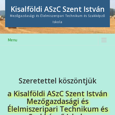
Skip
Kisalföldi ASzC Szent István
to
content
Mezőgazdasági és Élelmiszeripari Technikum és Szakképző
Iskola
Menu
Kezdőlap
Szeretettel köszöntjük
a Kisalföldi ASzC Szent István
Mezőgazdasági és
Élelmiszeripari Technikum és