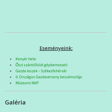
Eseményeink:
Kenyér hete
Őszi szántóföldi gépbemutató
Gazda leszek – Székesfehérvár
II. Országos Gazdaverseny beszámolója
Múzeumi NAP
Galéria