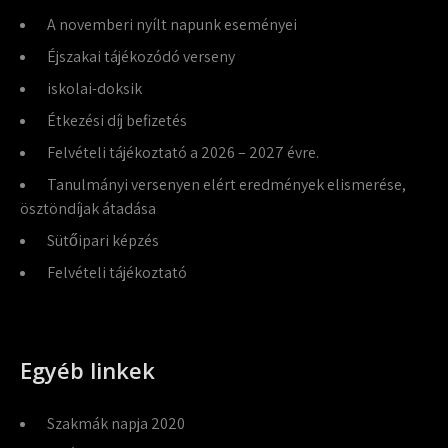
A novemberi nyílt napunk eseményei
Éjszakai tájékozódó verseny
iskolai-doksik
Étkezési díj befizetés
Felvételi tájékoztató a 2026 – 2027 évre.
Tanulmányi versenyen elért eredmények elismerése,
ösztöndíjak átadása
Sütőipari képzés
Felvételi tájékoztató
Egyéb linkek
Szakmák napja 2020