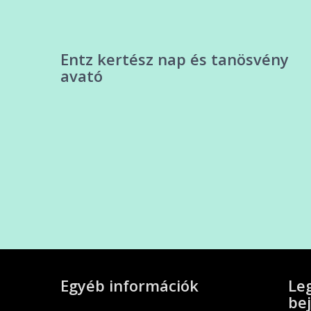
Entz kertész nap és tanösvény
avató
Egyéb információk
Le
be