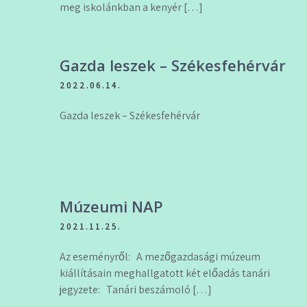
meg iskolánkban a kenyér […]
Gazda leszek – Székesfehérvár
2022.06.14.
Gazda leszek – Székesfehérvár
Múzeumi NAP
2021.11.25.
Az eseményről: A mezőgazdasági múzeum
kiállításain meghallgatott két előadás tanári
jegyzete: Tanári beszámoló […]