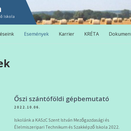
n
ő Iskola
éseink
Események
Karrier
KRÉTA
Dokumen
ek
Őszi szántóföldi gépbemutató
2022.10.06.
Iskolánk a KASzC Szent István Mezőgazdasági és
Élelmiszeripari Technikum és Szakképző Iskola 2022.