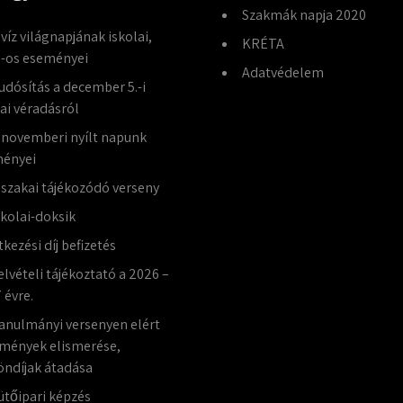
Szakmák napja 2020
 víz világnapjának iskolai,
KRÉTA
-os eseményei
Adatvédelem
udósítás a december 5.-i
lai véradásról
 novemberi nyílt napunk
ényei
jszakai tájékozódó verseny
skolai-doksik
tkezési díj befizetés
elvételi tájékoztató a 2026 –
 évre.
anulmányi versenyen elért
mények elismerése,
öndíjak átadása
ütőipari képzés