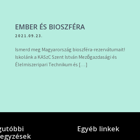
EMBER ÉS BIOSZFÉRA
2021.09.23.
Ismerd meg Magyarország bioszféra-rezervátumait!
Iskolánk a KASzC Szent István Mezőgazdasági és
Élelmiszeripari Technikum és […]
gutóbbi
Egyéb linkek
jegyzések