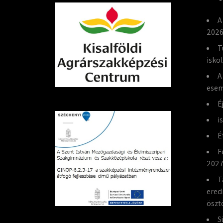
A
2026
T
isko
A
esem
É
i
É
F
2027
T
ered
öszt
S