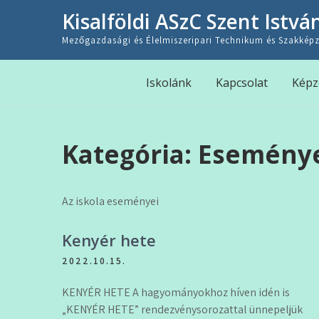
Skip
Kisalföldi ASzC Szent Istvá
to
content
Mezőgazdasági és Élelmiszeripari Technikum és Szakképz
Kezdőlap
Iskolánk
Kapcsolat
Képz
Kategória:
Esemény
Az iskola eseményei
Kenyér hete
2022.10.15.
KENYÉR HETE A hagyományokhoz híven idén is
„KENYÉR HETE” rendezvénysorozattal ünnepeljük