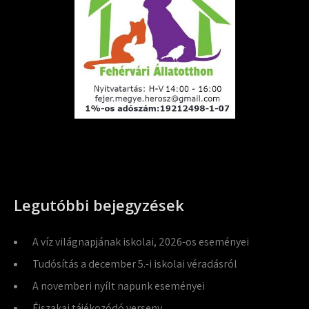
Legutóbbi bejegyzések
A víz világnapjának iskolai, 2026-os eseményei
Tudósítás a december 5.-i iskolai véradásról
A novemberi nyílt napunk eseményei
Éjszakai tájékozódó verseny