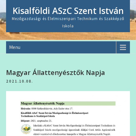
Skip
Kisalföldi ASzC Szent István
to
content
Mezőgazdasági és Élelmiszeripari Technikum és Szakképző
Iskola
Menu
Magyar Állattenyésztők Napja
2021.10.08.