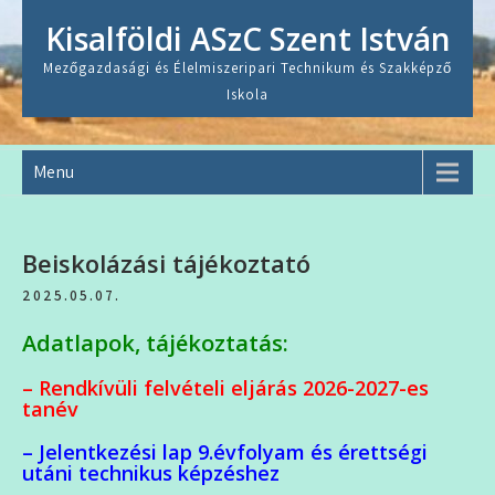
Skip
Kisalföldi ASzC Szent István
to
content
Mezőgazdasági és Élelmiszeripari Technikum és Szakképző
Iskola
Menu
Beiskolázási tájékoztató
2025.05.07.
Adatlapok, tájékoztatás:
– Rendkívüli felvételi eljárás 2026-2027-es
tanév
– Jelentkezési lap 9.évfolyam és érettségi
utáni technikus képzéshez