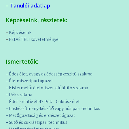
– Tanulói adatlap
Képzéseink, részletek:
–
Képzéseink
–
FELVÉTELI követelményei
Ismertetők:
– Édes élet, avagy az édességkészítő szakma
– Élelmiszeripari ágazat
– Kistermelői élelmiszer-előállító szakma
– Pék szakma
– Édes kreatív élet? Pék – Cukrász élet
– húskészítmény-készítő vagy húsipari technikus
– Mezőgazdaság és erdészet ágazat
– Sütő és cukrászipari technikus