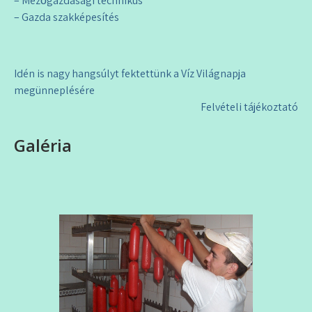
– Mezőgazdasági technikus
– Gazda szakképesítés
Bejegyzés
Idén is nagy hangsúlyt fektettünk a Víz Világnapja
navigáció
megünneplésére
Felvételi tájékoztató
Galéria