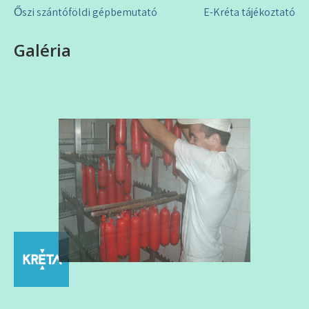
Bejegyzés
Őszi szántóföldi gépbemutató
E-Kréta tájékoztató
navigáció
Galéria