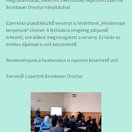
meghatározását, valamint sikérmosást végeztek Lopertné
Brunbauer Orsolya irányításával.
Ezen kívül plakátkészítő versenyt is hirdettünk „Mindennapi
kenyerünk” címmel. A felhívásra rengeteg pályamű
érkezett, sok diákot megmozgatott a verseny. Ez talán az
értékes díjaknak is volt köszönhető.
Rendezvényünk a Facebookon is nyomon követhető volt.
Szervező: Lopertné Brunbauer Orsolya