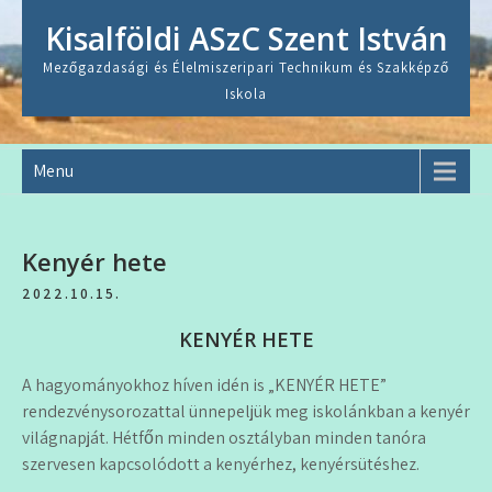
Skip
Kisalföldi ASzC Szent István
to
content
Mezőgazdasági és Élelmiszeripari Technikum és Szakképző
Iskola
Menu
Kenyér hete
2022.10.15.
KENYÉR HETE
A hagyományokhoz híven idén is „KENYÉR HETE”
rendezvénysorozattal ünnepeljük meg iskolánkban a kenyér
világnapját. Hétfőn minden osztályban minden tanóra
szervesen kapcsolódott a kenyérhez, kenyérsütéshez.