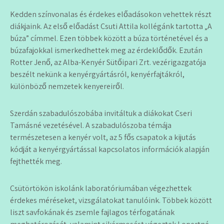
Kedden színvonalas és érdekes előadásokon vehettek részt
diákjaink. Az első előadást Csuti Attila kollégánk tartotta „A
búza” címmel. Ezen többek között a búza történetével és a
búzafajokkal ismerkedhettek meg az érdeklődők. Ezután
Rotter Jenő, az Alba-Kenyér Sütőipari Zrt. vezérigazgatója
beszélt nekünk a kenyérgyártásról, kenyérfajtákról,
különböző nemzetek kenyereiről.
Szerdán szabadulószobába invitáltuk a diákokat Cseri
Tamásné vezetésével. A szabadulószoba témája
természetesen a kenyér volt, az 5 fős csapatok a kijutás
kódját a kenyérgyártással kapcsolatos információk alapján
fejthették meg.
Csütörtökön iskolánk laboratóriumában végezhettek
érdekes méréseket, vizsgálatokat tanulóink. Többek között
liszt savfokának és zsemle fajlagos térfogatának