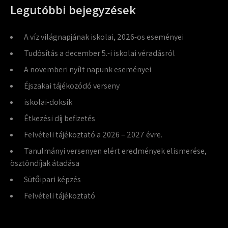
Legutóbbi bejegyzések
A víz világnapjának iskolai, 2026-os eseményei
Tudósítás a december 5.-i iskolai véradásról
A novemberi nyílt napunk eseményei
Éjszakai tájékozódó verseny
iskolai-doksik
Étkezési díj befizetés
Felvételi tájékoztató a 2026 – 2027 évre.
Tanulmányi versenyen elért eredmények elismerése,
ösztöndíjak átadása
Sütőipari képzés
Felvételi tájékoztató