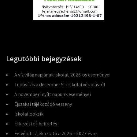
Legutóbbi bejegyzések
A víz világnapjának iskolai, 2026-os eseményei
Tudósítás a december 5.-i iskolai véradásról
A novemberi nyílt napunk eseményei
Éjszakai tájékozódó verseny
iskolai-doksik
Étkezési díj befizetés
Felvételi tájékoztató a 2026 – 2027 évre.