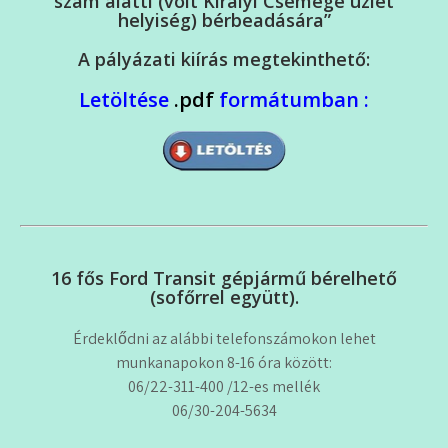
szám alatti (volt Királyi Csemege üzlet
helyiség) bérbeadására”
A pályázati kiírás megtekinthető:
Letöltése
.pdf
formátumban :
16 fős Ford Transit gépjármű bérelhető
(sofőrrel együtt).
Érdeklődni az alábbi telefonszámokon lehet
munkanapokon 8-16 óra között:
06/22-311-400 /12-es mellék
06/30-204-5634