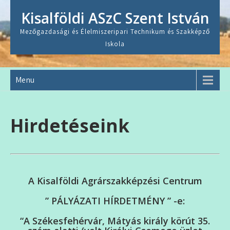
Skip
Kisalföldi ASzC Szent István
to
content
Mezőgazdasági és Élelmiszeripari Technikum és Szakképző
Iskola
Menu
Hirdetéseink
A Kisalföldi Agrárszakképzési Centrum
” PÁLYÁZATI HÍRDETMÉNY ” -e:
“A Székesfehérvár, Mátyás király körút 35.