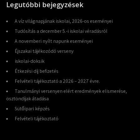
Legutóbbi bejegyzések
A víz világnapjának iskolai, 2026-os eseményei
Tudósítás a december 5.-i iskolai véradásról
A novemberi nyílt napunk eseményei
Éjszakai tájékozódó verseny
iskolai-doksik
Étkezési díj befizetés
Felvételi tájékoztató a 2026 – 2027 évre.
Tanulmányi versenyen elért eredmények elismerése,
ösztöndíjak átadása
Sütőipari képzés
Felvételi tájékoztató