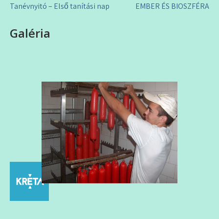
Bejegyzés
Tanévnyitó – Első tanítási nap
EMBER ÉS BIOSZFÉRA
navigáció
Galéria