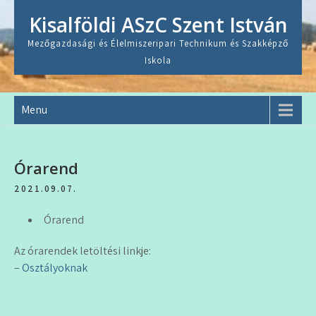
Skip
Kisalföldi ASzC Szent István
to
content
Mezőgazdasági és Élelmiszeripari Technikum és Szakképző
Iskola
Menu
Órarend
2021.09.07.
Órarend
Az órarendek letöltési linkje:
–
Osztályoknak