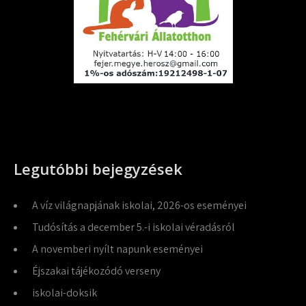
Legutóbbi bejegyzések
A víz világnapjának iskolai, 2026-os eseményei
Tudósítás a december 5.-i iskolai véradásról
A novemberi nyílt napunk eseményei
Éjszakai tájékozódó verseny
iskolai-doksik