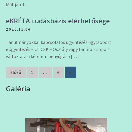
Múltjáról:
eKRÉTA tudásbázis elérhetősége
2020.11.04.
Tanulmányokkal kapcsolatos ügyintézés ügycsoport
eÜgyintézés – OTCSK – Osztály vagy tanórai csoport
változtatási kérelem benyújtása […]
Bejegyzés
Előző
1
…
6
7
navigáció
Galéria