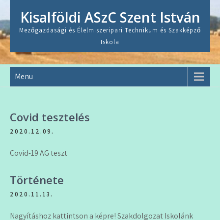
Skip
Kisalföldi ASzC Szent István
to
content
Mezőgazdasági és Élelmiszeripari Technikum és Szakképző
Iskola
Menu
Covid tesztelés
2020.12.09.
Covid-19 AG teszt
Története
2020.11.13.
Nagyításhoz kattintson a képre! Szakdolgozat Iskolánk