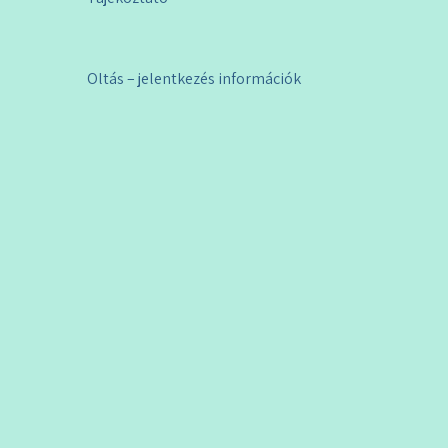
Bejegyzés
Oltás – jelentkezés információk
navigáció