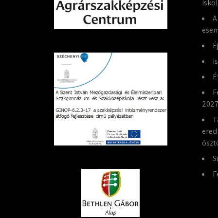
isko
A
esem
É
i
É
F
2027
T
ered
öszt
S
F