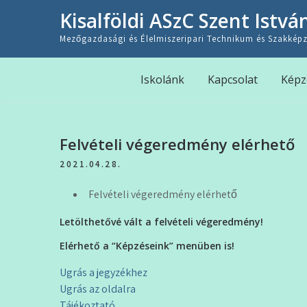
Skip
Kisalföldi ASzC Szent Istvá
to
content
Mezőgazdasági és Élelmiszeripari Technikum és Szakképz
Kezdőlap
Iskolánk
Kapcsolat
Képz
Felvételi végeredmény elérhető
2021.04.28.
Felvételi végeredmény elérhető
Letölthetővé vált a felvételi végeredmény!
Elérhető a “Képzéseink” menüben is!
Ugrás a jegyzékhez
Ugrás az oldalra
Tájékoztató