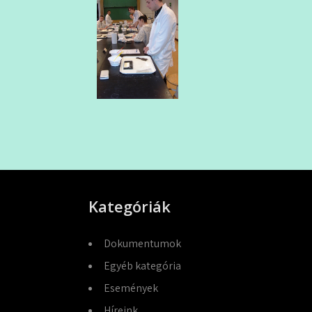
Kategóriák
Dokumentumok
Egyéb kategória
Események
Híreink