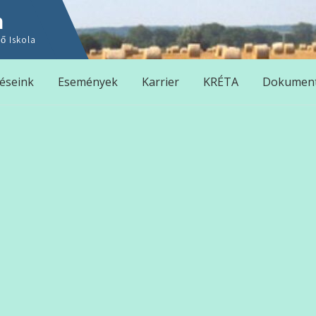
n
ő Iskola
éseink
Események
Karrier
KRÉTA
Dokumen