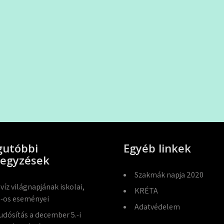
gutóbbi
Egyéb linkek
jegyzések
Szakmák napja 2020
 víz világnapjának iskolai,
KRÉTA
-os eseményei
Adatvédelem
udósítás a december 5.-i