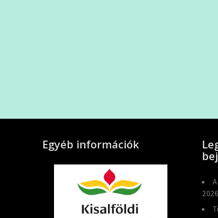
Egyéb információk
Le
be
A
2026
T