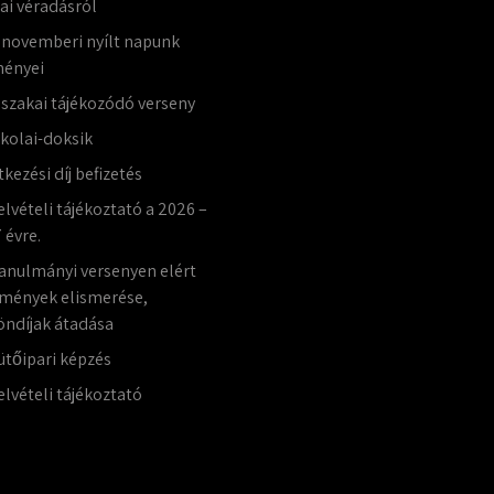
lai véradásról
 novemberi nyílt napunk
ényei
jszakai tájékozódó verseny
skolai-doksik
tkezési díj befizetés
elvételi tájékoztató a 2026 –
 évre.
anulmányi versenyen elért
mények elismerése,
öndíjak átadása
ütőipari képzés
elvételi tájékoztató