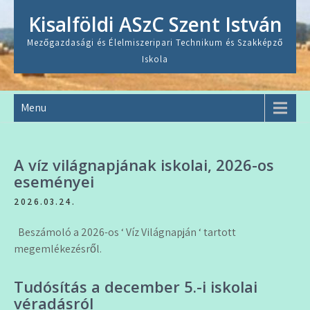
Skip
Kisalföldi ASzC Szent István
to
content
Mezőgazdasági és Élelmiszeripari Technikum és Szakképző
Iskola
Menu
A víz világnapjának iskolai, 2026-os
eseményei
2026.03.24.
Beszámoló a 2026-os ‘ Víz Világnapján ‘ tartott
megemlékezésről.
Tudósítás a december 5.-i iskolai
véradásról