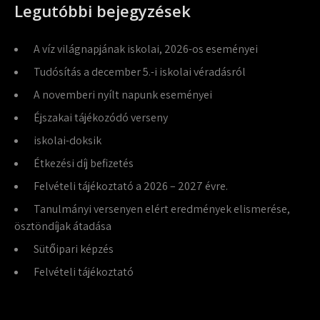
Legutóbbi bejegyzések
A víz világnapjának iskolai, 2026-os eseményei
Tudósítás a december 5.-i iskolai véradásról
A novemberi nyílt napunk eseményei
Éjszakai tájékozódó verseny
iskolai-doksik
Étkezési díj befizetés
Felvételi tájékoztató a 2026 – 2027 évre.
Tanulmányi versenyen elért eredmények elismerése,
ösztöndíjak átadása
Sütőipari képzés
Felvételi tájékoztató