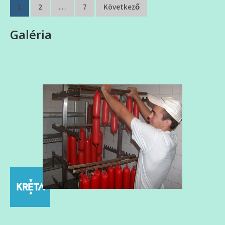
Bejegyzés
1
2
…
7
Következő
navigáció
Galéria