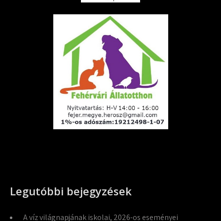
Legutóbbi bejegyzések
A víz világnapjának iskolai, 2026-os eseményei