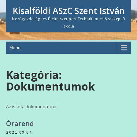
Skip
Kisalföldi ASzC Szent István
to
content
Mezőgazdasági és Élelmiszeripari Technikum és Szakképző
Iskola
Menu
Kategória:
Dokumentumok
Az iskola dokumentumai.
Órarend
2021.09.07.