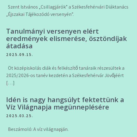
Szent Istvános „Csillagjárók” a Székesfehérvári Diáktanács
„Éjszakai Tájékozódó versenyén”.
Tanulmányi versenyen elért
eredmények elismerése, ösztöndíjak
átadása
2025.09.15.
Öt középiskolás diák és felkészítő tanáraik részesültek a
2025/2026-os tanév kezdetén a Székesfehérvár Jövőjéért
[…]
Idén is nagy hangsúlyt fektettünk a
Víz Világnapja megünneplésére
2025.03.25.
Beszámoló: A víz világnapján.