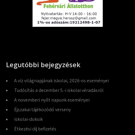
Legutóbbi bejegyzések
A víz világnapjának iskolai, 2026-os eseményei
Tudósítás a december 5.-i iskolai véradásról
A novemberi nyílt napunk eseményei
Éjszakai tájékozódó verseny
iskolai-doksik
Étkezési díj befizetés