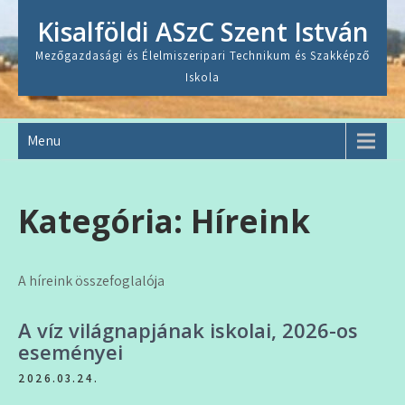
Skip
Kisalföldi ASzC Szent István
to
content
Mezőgazdasági és Élelmiszeripari Technikum és Szakképző
Iskola
Menu
Kategória:
Híreink
A híreink összefoglalója
A víz világnapjának iskolai, 2026-os
eseményei
2026.03.24.