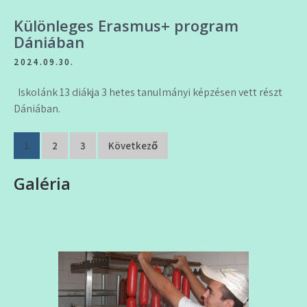
Különleges Erasmus+ program
Dániában
2024.09.30.
Iskolánk 13 diákja 3 hetes tanulmányi képzésen vett részt
Dániában.
Bejegyzés
1
2
3
Következő
navigáció
Galéria