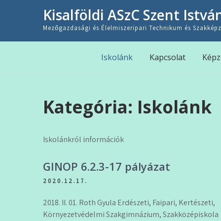
Skip
Kisalföldi ASzC Szent Istvá
to
content
Mezőgazdasági és Élelmiszeripari Technikum és Szakképz
Kezdőlap
Iskolánk
Kapcsolat
Képz
Kategória:
Iskolánk
Iskolánkról információk
GINOP 6.2.3-17 pályázat
2020.12.17.
2018. II. 01. Roth Gyula Erdészeti, Faipari, Kertészeti,
Környezetvédelmi Szakgimnázium, Szakközépiskola