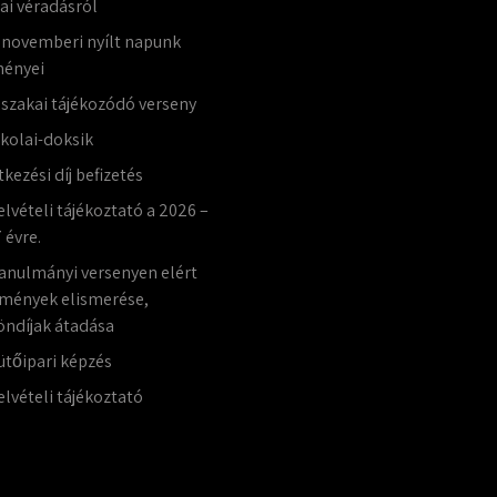
lai véradásról
 novemberi nyílt napunk
ényei
jszakai tájékozódó verseny
skolai-doksik
tkezési díj befizetés
elvételi tájékoztató a 2026 –
 évre.
anulmányi versenyen elért
mények elismerése,
öndíjak átadása
ütőipari képzés
elvételi tájékoztató