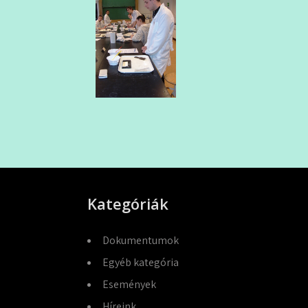
Kategóriák
Dokumentumok
Egyéb kategória
Események
Híreink