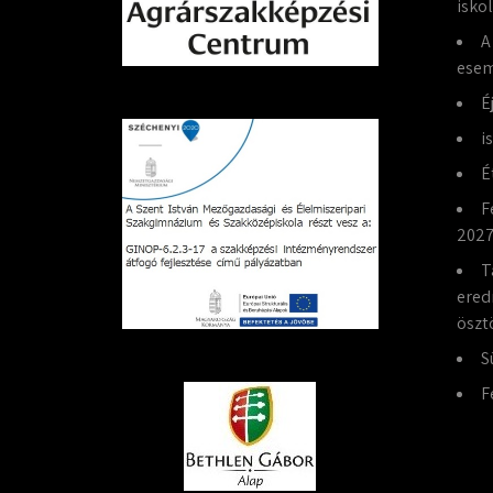
isko
A
esem
É
i
É
F
2027
T
ered
öszt
S
F