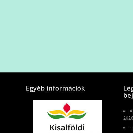
Egyéb információk
Le
be
A
2026
T