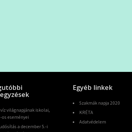
gutóbbi
Egyéb linkek
jegyzések
Szakmák napja 2020
 víz világnapjának iskolai,
KRÉTA
-os eseményei
Adatvédelem
udósítás a december 5.-i