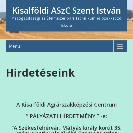
Skip
Kisalföldi ASzC Szent István
to
content
Mezőgazdasági és Élelmiszeripari Technikum és Szakképző
Iskola
Menu
Hirdetéseink
A Kisalföldi Agrárszakképzési Centrum
” PÁLYÁZATI HÍRDETMÉNY ” -e:
“A Székesfehérvár, Mátyás király körút 35.