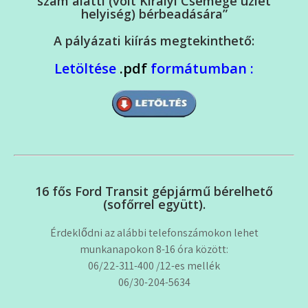
szám alatti (volt Királyi Csemege üzlet
helyiség) bérbeadására”
A pályázati kiírás megtekinthető:
Letöltése
.pdf
formátumban :
16 fős Ford Transit gépjármű bérelhető
(sofőrrel együtt).
Érdeklődni az alábbi telefonszámokon lehet
munkanapokon 8-16 óra között:
06/22-311-400 /12-es mellék
06/30-204-5634