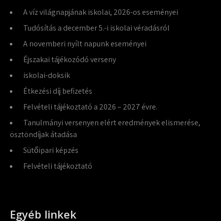
A víz világnapjának iskolai, 2026-os eseményei
Tudósítás a december 5.-i iskolai véradásról
A novemberi nyílt napunk eseményei
Éjszakai tájékozódó verseny
iskolai-doksik
Étkezési díj befizetés
Felvételi tájékoztató a 2026 – 2027 évre.
Tanulmányi versenyen elért eredmények elismerése,
ösztöndíjak átadása
Sütőipari képzés
Felvételi tájékoztató
Egyéb linkek