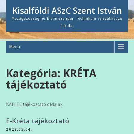
Skip
Kisalföldi ASzC Szent István
to
content
Mezőgazdasági és Élelmiszeripari Technikum és Szakképző
Iskola
Menu
Kategória:
KRÉTA
tájékoztató
KAFFEE tájékoztató oldalak
E-Kréta tájékoztató
2023.05.04.