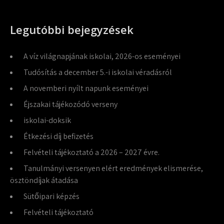
Legutóbbi bejegyzések
A víz világnapjának iskolai, 2026-os eseményei
Tudósítás a december 5.-i iskolai véradásról
A novemberi nyílt napunk eseményei
Éjszakai tájékozódó verseny
iskolai-doksik
Étkezési díj befizetés
Felvételi tájékoztató a 2026 – 2027 évre.
Tanulmányi versenyen elért eredmények elismerése,
ösztöndíjak átadása
Sütőipari képzés
Felvételi tájékoztató