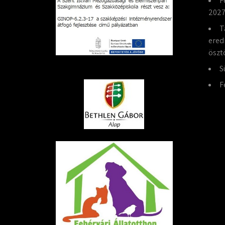
F
2027
T
ered
öszt
S
F