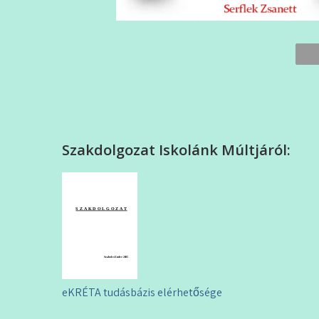
Szakdolgozat Iskolánk Múltjáról:
Bejegyzés
eKRÉTA tudásbázis elérhetősége
navigáció