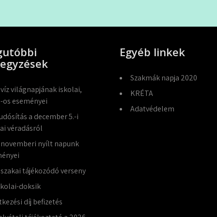
gutóbbi
Egyéb linkek
jegyzések
Szakmák napja 2020
 víz világnapjának iskolai,
KRÉTA
-os eseményei
Adatvédelem
udósítás a december 5.-i
lai véradásról
 novemberi nyílt napunk
ényei
jszakai tájékozódó verseny
skolai-doksik
tkezési díj befizetés