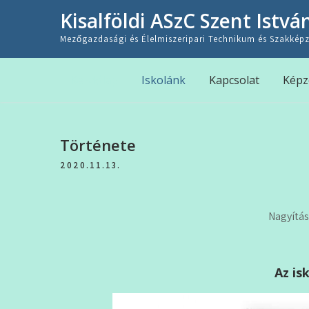
Skip
Kisalföldi ASzC Szent Istvá
to
content
Mezőgazdasági és Élelmiszeripari Technikum és Szakképz
Kezdőlap
Iskolánk
Kapcsolat
Képz
Története
2020.11.13.
Nagyítás
Az is