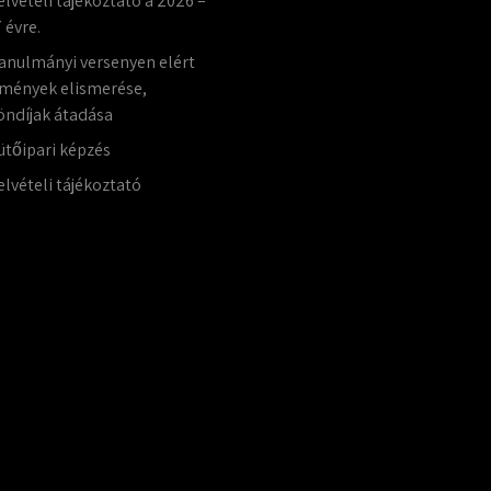
elvételi tájékoztató a 2026 –
 évre.
anulmányi versenyen elért
mények elismerése,
öndíjak átadása
ütőipari képzés
elvételi tájékoztató