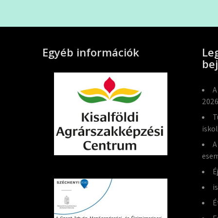
Egyéb információk
Le
be
A
2026
T
isko
A
esem
É
i
É