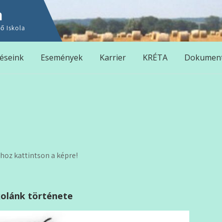
n
ő Iskola
éseink
Események
Karrier
KRÉTA
Dokumen
hoz kattintson a képre!
kolánk története