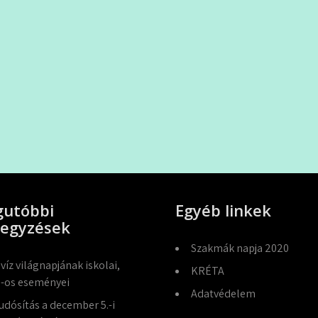
gutóbbi
Egyéb linkek
jegyzések
Szakmák napja 2020
 víz világnapjának iskolai,
KRÉTA
-os eseményei
Adatvédelem
udósítás a december 5.-i