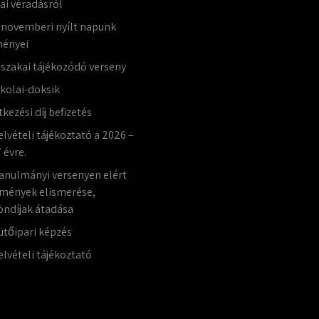
lai véradásról
 novemberi nyílt napunk
ényei
jszakai tájékozódó verseny
skolai-doksik
tkezési díj befizetés
elvételi tájékoztató a 2026 –
 évre.
anulmányi versenyen elért
mények elismerése,
öndíjak átadása
ütőipari képzés
elvételi tájékoztató