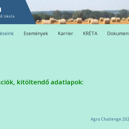
n
ő Iskola
éseink
Események
Karrier
KRÉTA
Dokumen
ciók, kitöltendő adatlapok:
Agro Challenge 20