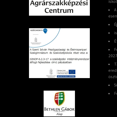
isko
A
esem
É
i
É
F
2027
T
ered
öszt
S
F