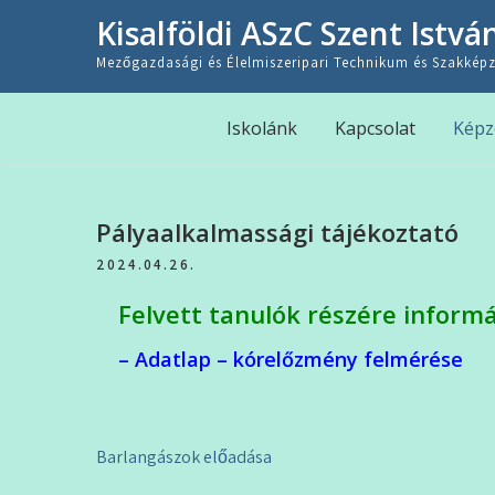
Skip
Kisalföldi ASzC Szent Istvá
to
content
Mezőgazdasági és Élelmiszeripari Technikum és Szakképz
Kezdőlap
Iskolánk
Kapcsolat
Képz
Pályaalkalmassági tájékoztató
2024.04.26.
Felvett tanulók részére informá
– Adatlap – kórelőzmény felmérése
Bejegyzés
Barlangászok előadása
navigáció