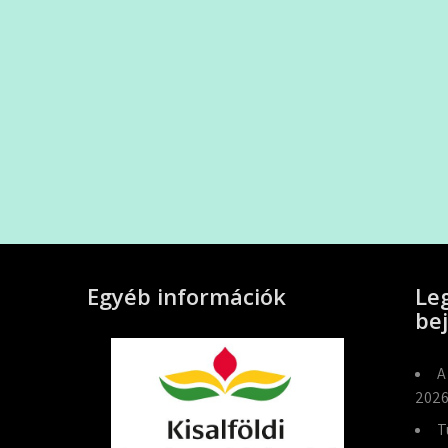
Egyéb információk
Le
be
A
2026
T