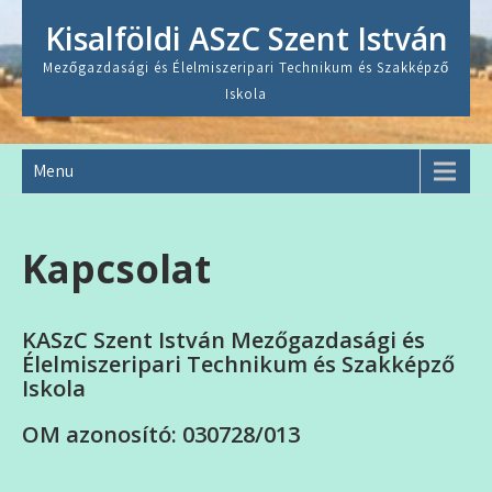
Skip
Kisalföldi ASzC Szent István
to
content
Mezőgazdasági és Élelmiszeripari Technikum és Szakképző
Iskola
Menu
Kapcsolat
KASzC Szent István Mezőgazdasági és
Élelmiszeripari Technikum és Szakképző
Iskola
OM azonosító: 030728/013