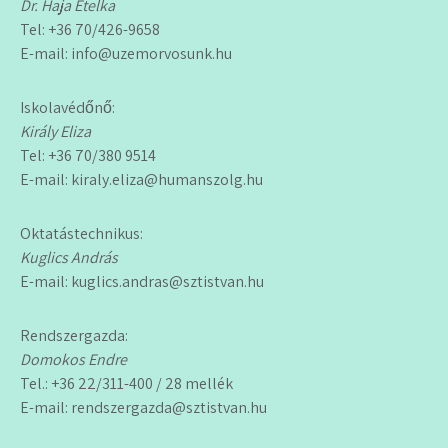
Dr. Haja Etelka
Tel: +36 70/426-9658
E-mail: info@uzemorvosunk.hu
Iskolavédőnő:
Király Eliza
Tel: +36 70/380 9514
E-mail: kiraly.eliza@humanszolg.hu
Oktatástechnikus:
Kuglics András
E-mail: kuglics.andras@sztistvan.hu
Rendszergazda:
Domokos Endre
Tel.: +36 22/311-400 / 28 mellék
E-mail: rendszergazda@sztistvan.hu