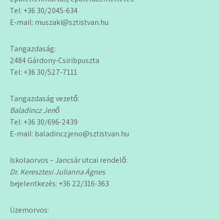
Tel: +36 30/2045-634
E-mail: muszaki@sztistvan.hu
Tangazdaság:
2484 Gárdony-Csiribpuszta
Tel: +36 30/527-7111
Tangazdaság vezető:
Baladincz Jenő
Tel: +36 30/696-2439
E-mail: baladincz.jeno@sztistvan.hu
Iskolaorvos – Jancsár utcai rendelő:
Dr. Keresztesi Julianna Ágnes
bejelentkezés: +36 22/316-363
Üzemorvos: