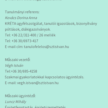
Tanulmányi referens:
Kovács Dorina Anna
KRÉTA ügyfélszolgálat, tanulói igazolások, bizonyítvány
pótlások, diákigazolványok.
Tel: +36 22/311-400 / 26 mellék
Tel: +36 30/6973-417
E-mail cím: tanulofelelos@sztistvan.hu
Műszaki vezető:
Végh István
Tel:+36 30/695-4158
Szakmai gyakorlatokkal kapcsolatos ügyintézés.
E-mail: vegh.istvan@sztistvan.hu
Műszaki ügyintéző:
Luncz Mihály
Épületfenntartás, épületüzemeltetés.