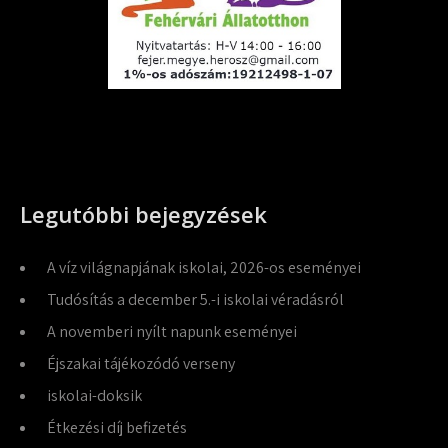
Legutóbbi bejegyzések
A víz világnapjának iskolai, 2026-os eseményei
Tudósítás a december 5.-i iskolai véradásról
A novemberi nyílt napunk eseményei
Éjszakai tájékozódó verseny
iskolai-doksik
Étkezési díj befizetés