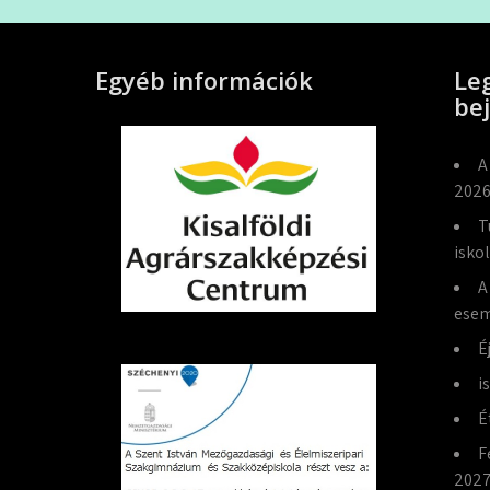
Egyéb információk
Le
be
A
2026
T
isko
A
esem
É
i
É
F
2027