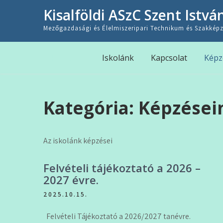
Skip
Kisalföldi ASzC Szent Istvá
to
content
Mezőgazdasági és Élelmiszeripari Technikum és Szakképz
Kezdőlap
Iskolánk
Kapcsolat
Képz
Kategória:
Képzései
Az iskolánk képzései
Felvételi tájékoztató a 2026 –
2027 évre.
2025.10.15.
Felvételi Tájékoztató a 2026/2027 tanévre.