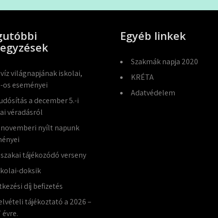
gutóbbi
Egyéb linkek
jegyzések
Szakmák napja 2020
 víz világnapjának iskolai,
KRÉTA
-os eseményei
Adatvédelem
udósítás a december 5.-i
lai véradásról
 novemberi nyílt napunk
ényei
jszakai tájékozódó verseny
skolai-doksik
tkezési díj befizetés
elvételi tájékoztató a 2026 –
 évre.