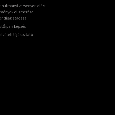
anulmányi versenyen elért
mények elismerése,
öndíjak átadása
ütőipari képzés
elvételi tájékoztató