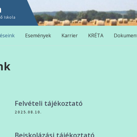
n
ő Iskola
éseink
Események
Karrier
KRÉTA
Dokumen
nk
Felvételi tájékoztató
2025.08.10.
Beiskolázási tájékoztató