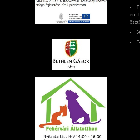
T
ered
öszt
S
F